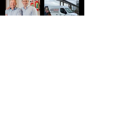
"Bescherm u tegen de gevaren
van brand"
-Sander Banken-