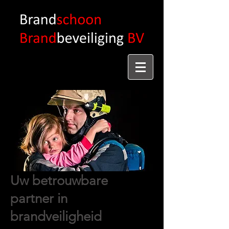
Uw betrouwbare
partner in
brandveiligheid